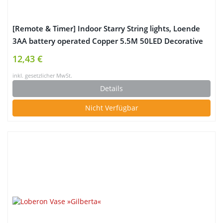
[Remote & Timer] Indoor Starry String lights, Loende
3AA battery operated Copper 5.5M 50LED Decorative
New Year Fairy light for Valentine’s Day, Party,
12,43 €
Bedroom Decor, Wedding, Outdoor Decorations, Patio,
inkl. gesetzlicher MwSt.
Garden, Holiday, (warm white)
Details
Nicht Verfügbar