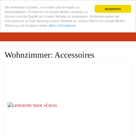
Wir verwenden Cookies, um Inhalte und Anzeigen zu
akzeptieren
personalisieren, Funktionen für soziale Medien anbieten zu
können und die Zugriffe auf unsere Website zu analysieren. Außerdem geben wir
Informationen zu Ihrer Nutzung unserer Website an unsere Partner für soziale Medien,
Skip
Werbung und Analysen weiter.
Mehr Informationen
Toggl
to
navig
main
content
Wohnzimmer: Accessoires