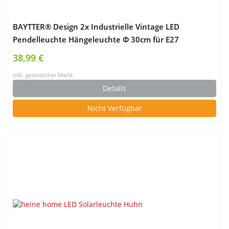
BAYTTER® Design 2x Industrielle Vintage LED
Pendelleuchte Hängeleuchte Φ 30cm für E27
Leuchtmittel, schwarz und weiß wählbar, für
38,99 €
Wohnzimmer Esszimmer Restaurant Keller
inkl. gesetzlicher MwSt.
Untergeschoss usw. (schwarz)
Details
Nicht Verfügbar