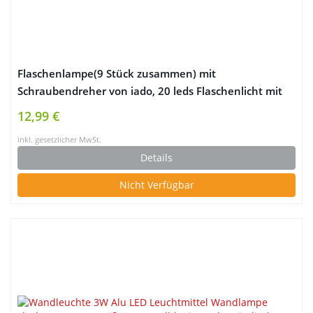
Flaschenlampe(9 Stück zusammen) mit
Schraubendreher von iado, 20 leds Flaschenlicht mit
warmweiß licht, Lichterketten als Deko für Party,
12,99 €
Garten, Schlafzimmer, Weihnachten, Halloween und
inkl. gesetzlicher MwSt.
Hochzeit
Details
Nicht Verfügbar