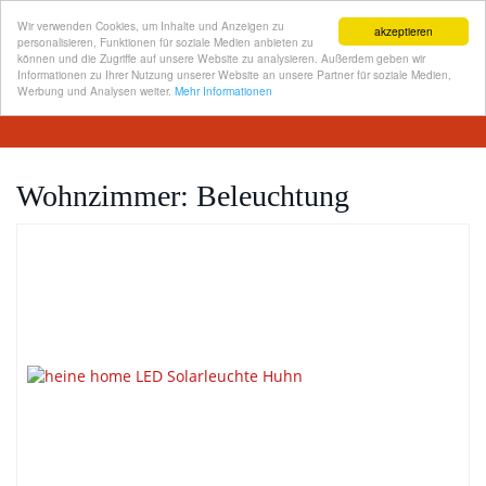
Wir verwenden Cookies, um Inhalte und Anzeigen zu
akzeptieren
personalisieren, Funktionen für soziale Medien anbieten zu
können und die Zugriffe auf unsere Website zu analysieren. Außerdem geben wir
Informationen zu Ihrer Nutzung unserer Website an unsere Partner für soziale Medien,
Skip
Werbung und Analysen weiter.
Mehr Informationen
Toggl
to
navig
main
content
Wohnzimmer: Beleuchtung