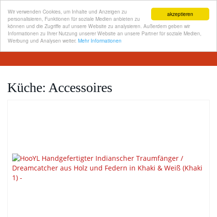
Wir verwenden Cookies, um Inhalte und Anzeigen zu
akzeptieren
personalisieren, Funktionen für soziale Medien anbieten zu
können und die Zugriffe auf unsere Website zu analysieren. Außerdem geben wir
Informationen zu Ihrer Nutzung unserer Website an unsere Partner für soziale Medien,
Skip
Werbung und Analysen weiter.
Mehr Informationen
Toggl
to
navig
main
content
Küche: Accessoires