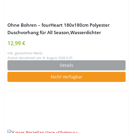
Ohne Bohren – fourHeart 180x180cm Polyester
Duschvorhang für All Season,Wasserdichter
Badvorhang Rote Lippen und Eiffelturm Dekorationen
12,99 €
Romantische Home Bade Schatten Vorhänge Mit 12
inkl. gesetzlicher MwSt.
Vorhanghaken
Zuletzt aktualisiert am: 8. August 2026 6:25
Details
Nicht Verfügbar