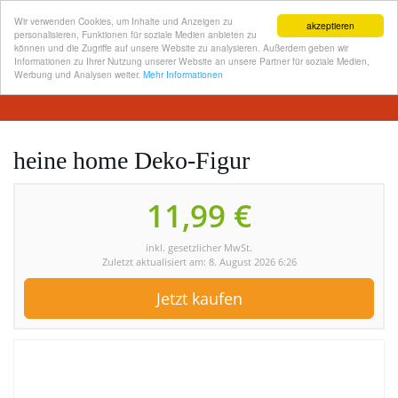
Wir verwenden Cookies, um Inhalte und Anzeigen zu
akzeptieren
personalisieren, Funktionen für soziale Medien anbieten zu
können und die Zugriffe auf unsere Website zu analysieren. Außerdem geben wir
Informationen zu Ihrer Nutzung unserer Website an unsere Partner für soziale Medien,
Skip
Werbung und Analysen weiter.
Mehr Informationen
Toggl
to
navig
main
content
heine home Deko-Figur
11,99 €
inkl. gesetzlicher MwSt.
Zuletzt aktualisiert am: 8. August 2026 6:26
Jetzt kaufen