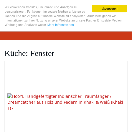
Wir verwenden Cookies, um Inhalte und Anzeigen zu
akzeptieren
personalisieren, Funktionen für soziale Medien anbieten zu
können und die Zugriffe auf unsere Website zu analysieren. Außerdem geben wir
Informationen zu Ihrer Nutzung unserer Website an unsere Partner für soziale Medien,
Skip
Werbung und Analysen weiter.
Mehr Informationen
Toggl
to
navig
main
content
Küche: Fenster