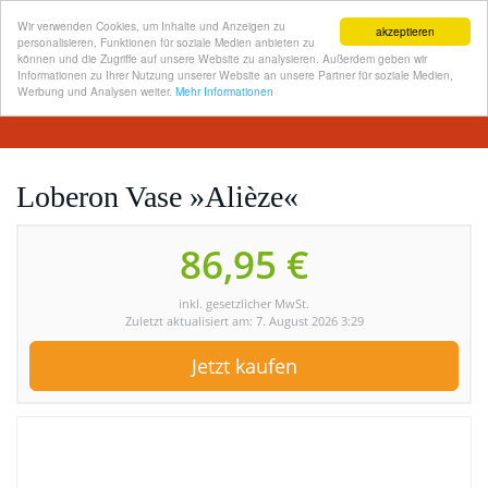
Wir verwenden Cookies, um Inhalte und Anzeigen zu
akzeptieren
personalisieren, Funktionen für soziale Medien anbieten zu
können und die Zugriffe auf unsere Website zu analysieren. Außerdem geben wir
Informationen zu Ihrer Nutzung unserer Website an unsere Partner für soziale Medien,
Skip
Werbung und Analysen weiter.
Mehr Informationen
Toggl
to
navig
main
content
Loberon Vase »Alièze«
86,95 €
inkl. gesetzlicher MwSt.
Zuletzt aktualisiert am: 7. August 2026 3:29
Jetzt kaufen