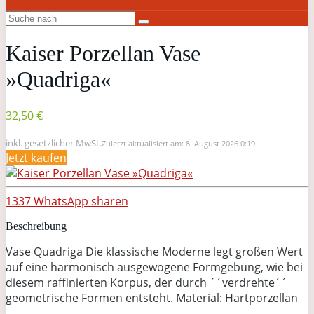
Kaiser Porzellan Vase
»Quadriga«
32,50 €
inkl. gesetzlicher MwSt.
Zuletzt aktualisiert am: 8. August 2026 0:19
Jetzt kaufen
1337
WhatsApp
sharen
Beschreibung
Vase Quadriga Die klassische Moderne legt großen Wert
auf eine harmonisch ausgewogene Formgebung, wie bei
diesem raffinierten Korpus, der durch ´´verdrehte´´
geometrische Formen entsteht. Material: Hartporzellan