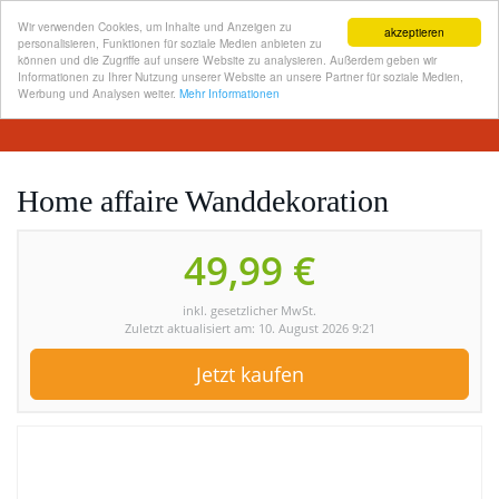
Wir verwenden Cookies, um Inhalte und Anzeigen zu
akzeptieren
personalisieren, Funktionen für soziale Medien anbieten zu
können und die Zugriffe auf unsere Website zu analysieren. Außerdem geben wir
Informationen zu Ihrer Nutzung unserer Website an unsere Partner für soziale Medien,
Skip
Werbung und Analysen weiter.
Mehr Informationen
Toggl
to
navig
main
content
Home affaire Wanddekoration
49,99 €
inkl. gesetzlicher MwSt.
Zuletzt aktualisiert am: 10. August 2026 9:21
Jetzt kaufen