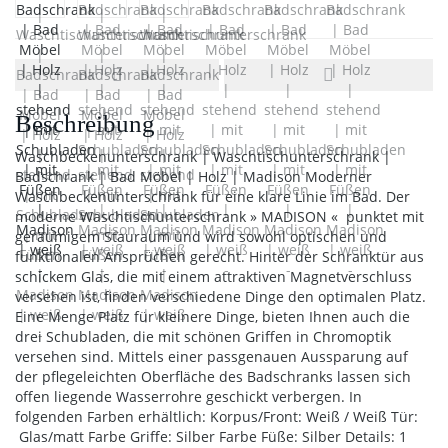
Beschreibung
Waschbeckenunterschrank | Waschtischunterschrank |
Badschrank | Bad Möbel | Holz | Madison Moderner
Waschbeckenunterschrank für eine klare Linie im Bad. Der
moderne Waschtischunterschrank » MADISON « punktet mit
geräumigem Stauraum und wird sowohl optischen und
funktionalen Ansprüchen gerecht. Hinter der Schranktür aus
schickem Glas, die mit einem attraktiven Magnetverschluss
versehen ist, finden verschiedene Dinge den optimalen Platz.
Eine Menge Platz für kleinere Dinge, bieten Ihnen auch die
drei Schubladen, die mit schönen Griffen in Chromoptik
versehen sind. Mittels einer passgenauen Aussparung auf
der pflegeleichten Oberfläche des Badschranks lassen sich
offen liegende Wasserrohre geschickt verbergen. In
folgenden Farben erhältlich: Korpus/Front: Weiß / Weiß Tür:
Glas/matt Farbe Griffe: Silber Farbe Füße: Silber Details: 1