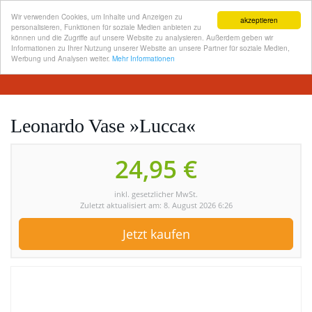
Wir verwenden Cookies, um Inhalte und Anzeigen zu
akzeptieren
personalisieren, Funktionen für soziale Medien anbieten zu
können und die Zugriffe auf unsere Website zu analysieren. Außerdem geben wir
Informationen zu Ihrer Nutzung unserer Website an unsere Partner für soziale Medien,
Skip
Werbung und Analysen weiter.
Mehr Informationen
Toggl
to
navig
main
content
Leonardo Vase »Lucca«
24,95 €
inkl. gesetzlicher MwSt.
Zuletzt aktualisiert am: 8. August 2026 6:26
Jetzt kaufen