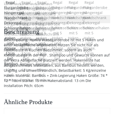
Beschreibung
Beschreibung: Homfa Wandgarderobe ist mit 5 Haken und
einer Ablagefläche angebieten, nutzen Sie nicht nur als
Hakenleiste in Küchen Badzimmer, sodern als auch
Kleiderabalge in der Flur . Shampoo und Gewürze können auf
der extra Ablagefläche platziert werden. Hakenleiste hat
ausgezeichnetes Materialien, aus Bambus hestellt werden,
Ungiftig und umweltfreundlich, Belastbarkeit: 5 Kg/einzelne
Haken Material: Bambus + Zink-Legierung Haken Größe: 74 *
12 * 18cm Stärke: 15 mm Hakenabstand: 13 cm Die
Installation Pitch: 65cm
Ähnliche Produkte