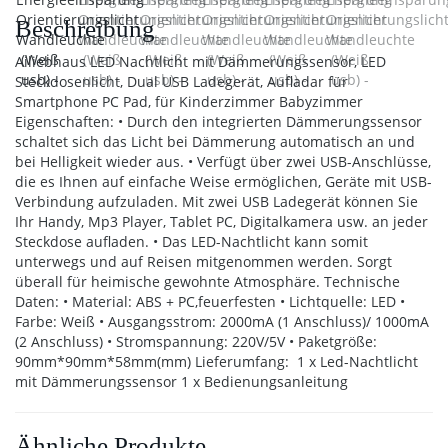
Beschreibung
Ailiebhaus LED Nachtlicht mit Dämmerungssensor, LED
Steckdosenlicht, Dual USB Ladegerät, Aufladar für
Smartphone PC Pad, für Kinderzimmer Babyzimmer
Eigenschaften: • Durch den integrierten Dämmerungssensor
schaltet sich das Licht bei Dämmerung automatisch an und
bei Helligkeit wieder aus. • Verfügt über zwei USB-Anschlüsse,
die es Ihnen auf einfache Weise ermöglichen, Geräte mit USB-
Verbindung aufzuladen. Mit zwei USB Ladegerät können Sie
Ihr Handy, Mp3 Player, Tablet PC, Digitalkamera usw. an jeder
Steckdose aufladen. • Das LED-Nachtlicht kann somit
unterwegs und auf Reisen mitgenommen werden. Sorgt
überall für heimische gewohnte Atmosphäre. Technische
Daten: • Material: ABS + PC,feuerfesten • Lichtquelle: LED •
Farbe: Weiß • Ausgangsstrom: 2000mA (1 Anschluss)/ 1000mA
(2 Anschluss) • Stromspannung: 220V/5V • Paketgröße:
90mm*90mm*58mm(mm) Lieferumfang: 1 x Led-Nachtlicht
mit Dämmerungssensor 1 x Bedienungsanleitung
Ähnliche Produkte