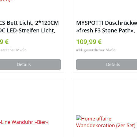
CS Bett Licht, 2*120CM
MYSPOTTI Duschrück
C LED-Streifen Licht,
»fresh F3 Stone Path«,
matisch Ein/Aus
x 210 cm
9 €
109,99 €
gungs Aktiviert LED
setzlicher MwSt.
inkl. gesetzlicher MwSt.
leiste, Nachtlicht
gungsmelder,
Details
Details
erdicht Led Licht Kit
mweiß, 2 Sensoren)