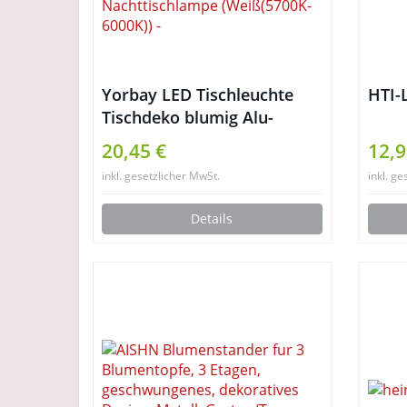
Yorbay LED Tischleuchte
HTI-
Tischdeko blumig Alu-
Korbgeflecht Blumen jumbo
20,45 €
12,9
LED Tischlampe Dekolampe
inkl. gesetzlicher MwSt.
inkl. ge
mit 5 Stk. G4 Leuchtmittel
für Wohnung Dekoration
Details
Nachttischlampe
(Weiß(5700K-6000K))