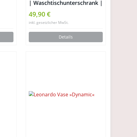
| Waschtischunterschrank |
de
Badschrank | Bad Möbel |
49,90 €
 von
Holz | stehend | mit
inkl. gesetzlicher MwSt.
Schubladen | mit Füßen |
Madison | weiß
Details