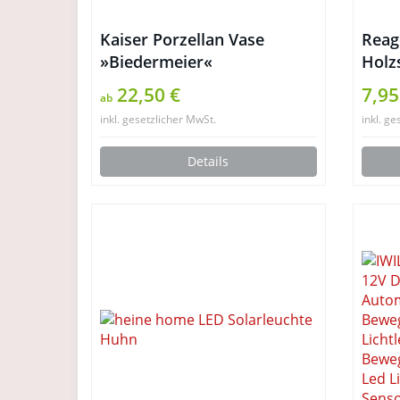
Kaiser Porzellan Vase
Reag
»Biedermeier«
Holz
Shab
22,50 €
7,95
ab
inkl. gesetzlicher MwSt.
inkl. ge
Details