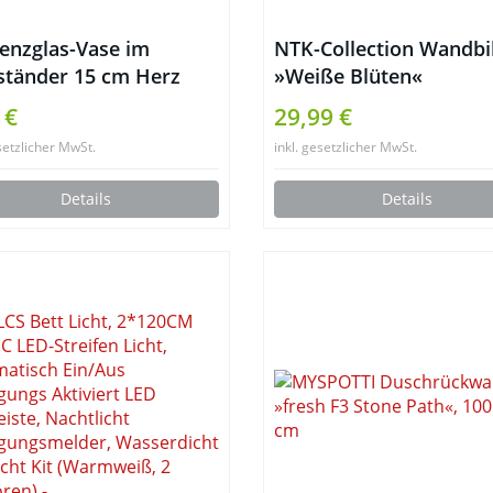
enzglas-Vase im
NTK-Collection Wandbi
ständer 15 cm Herz
»Weiße Blüten«
by Röhrchenduo
 €
29,99 €
setzlicher MwSt.
inkl. gesetzlicher MwSt.
Details
Details