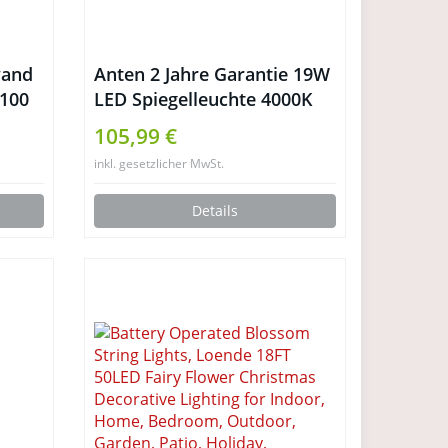
wand
Anten 2 Jahre Garantie 19W
 100
LED Spiegelleuchte 4000K
Neutralweiß IP65 LED Wand
105,99 €
Spiegel mit Beleuchtung
inkl. gesetzlicher MwSt.
80x60cm Rund Licht
Details