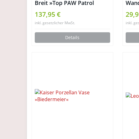
Breit »Top PAW Patrol
Wand
Tapeten«
Häng
137,95 €
29,9
Boar
inkl. gesetzlicher MwSt.
inkl. ge
Pini
Details