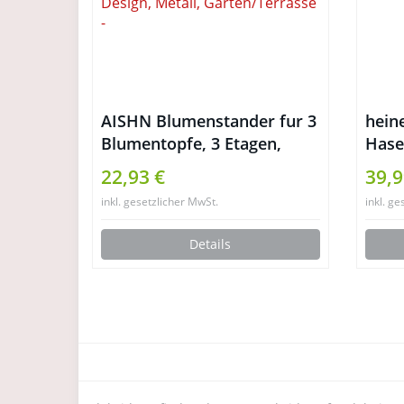
AISHN Blumenstander fur 3
hein
Blumentopfe, 3 Etagen,
Hase
geschwungenes,
22,93 €
39,9
dekoratives Design, Metall,
inkl. gesetzlicher MwSt.
inkl. ge
Garten/Terrasse
Details