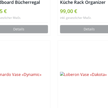
board Bücherregal
Küche Rack Organizer
eregal Schweberegal
Regale , Wand hängen
5 €
99,00 €
d REGALUS weiß Holz
Aluminium Küche Rack
setzlicher MwSt.
inkl. gesetzlicher MwSt.
e 4 Fächer 148cm 14135
Wand Regal, gehören
Gewürz Flasche Rack,
Details
Details
Utensilien und andere
Küche Gadgets (Silber)