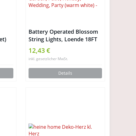
Battery Operated Blossom
et)
String Lights, Loende 18FT
50LED Fairy Flower
12,43 €
Christmas Decorative
inkl. gesetzlicher MwSt.
Lighting for Indoor, Home,
Bedroom, Outdoor, Garden,
Details
Patio, Holiday, Wedding,
Party (warm white)