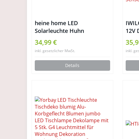
heine home LED
IWIL
Solarleuchte Huhn
12V D
Auto
34,99 €
35,9
Bewe
inkl. gesetzlicher MwSt.
inkl. ge
Licht
Bewe
Details
Wass
(War