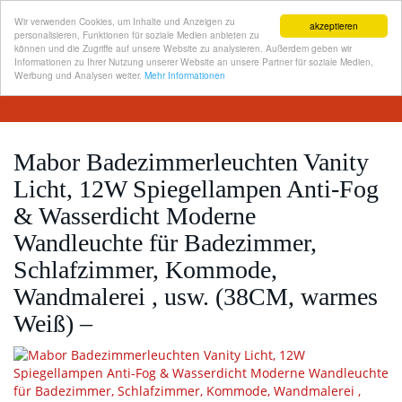
Wir verwenden Cookies, um Inhalte und Anzeigen zu
akzeptieren
personalisieren, Funktionen für soziale Medien anbieten zu
können und die Zugriffe auf unsere Website zu analysieren. Außerdem geben wir
Informationen zu Ihrer Nutzung unserer Website an unsere Partner für soziale Medien,
Skip
Werbung und Analysen weiter.
Mehr Informationen
Toggl
to
navig
main
content
Mabor Badezimmerleuchten Vanity
Licht, 12W Spiegellampen Anti-Fog
& Wasserdicht Moderne
Wandleuchte für Badezimmer,
Schlafzimmer, Kommode,
Wandmalerei , usw. (38CM, warmes
Weiß) –