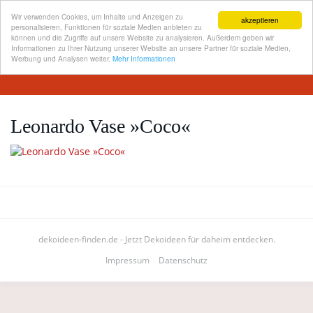
Wir verwenden Cookies, um Inhalte und Anzeigen zu
akzeptieren
personalisieren, Funktionen für soziale Medien anbieten zu
können und die Zugriffe auf unsere Website zu analysieren. Außerdem geben wir
Informationen zu Ihrer Nutzung unserer Website an unsere Partner für soziale Medien,
Skip
Werbung und Analysen weiter.
Mehr Informationen
Toggl
to
navig
main
content
Leonardo Vase »Coco«
dekoideen-finden.de - Jetzt Dekoideen für daheim entdecken.
Impressum
Datenschutz