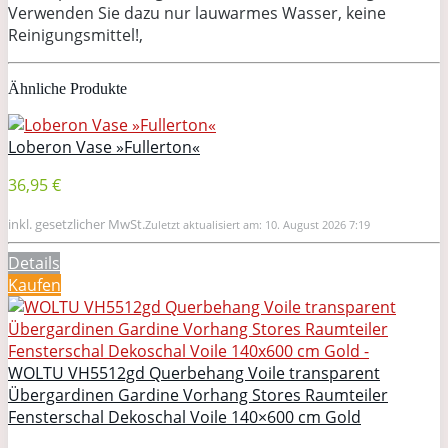
Verwenden Sie dazu nur lauwarmes Wasser, keine
Reinigungsmittel!,
Ähnliche Produkte
Loberon Vase »Fullerton«
36,95 €
inkl. gesetzlicher MwSt.
Zuletzt aktualisiert am: 10. August 2026 7:19
Details
Kaufen
WOLTU VH5512gd Querbehang Voile transparent
Übergardinen Gardine Vorhang Stores Raumteiler
Fensterschal Dekoschal Voile 140×600 cm Gold