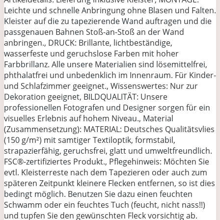
Leichte und schnelle Anbringung ohne Blasen und Falten.
Kleister auf die zu tapezierende Wand auftragen und die
passgenauen Bahnen Stoß-an-Stoß an der Wand
anbringen., DRUCK: Brillante, lichtbeständige,
wasserfeste und geruchslose Farben mit hoher
Farbbrillanz. Alle unsere Materialien sind lösemittelfrei,
phthalatfrei und unbedenklich im Innenraum. Für Kinder-
und Schlafzimmer geeignet., Wissenswertes: Nur zur
Dekoration geeignet, BILDQUALITÄT: Unsere
professionellen Fotografen und Designer sorgen für ein
visuelles Erlebnis auf hohem Niveau., Material
(Zusammensetzung): MATERIAL: Deutsches Qualitätsvlies
(150 g/m²) mit samtiger Textiloptik, formstabil,
strapazierfähig, geruchsfrei, glatt und umweltfreundlich.
FSC®-zertifiziertes Produkt., Pflegehinweis: Möchten Sie
evtl. Kleisterreste nach dem Tapezieren oder auch zum
späteren Zeitpunkt kleinere Flecken entfernen, so ist dies
bedingt möglich. Benutzen Sie dazu einen feuchten
Schwamm oder ein feuchtes Tuch (feucht, nicht nass!!)
und tupfen Sie den gewünschten Fleck vorsichtig ab.