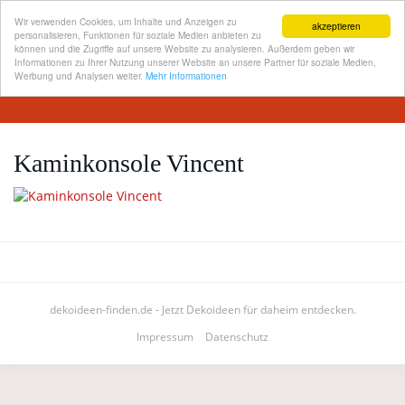
Wir verwenden Cookies, um Inhalte und Anzeigen zu
akzeptieren
personalisieren, Funktionen für soziale Medien anbieten zu
können und die Zugriffe auf unsere Website zu analysieren. Außerdem geben wir
Informationen zu Ihrer Nutzung unserer Website an unsere Partner für soziale Medien,
Skip
Werbung und Analysen weiter.
Mehr Informationen
Toggl
to
navig
main
content
Kaminkonsole Vincent
dekoideen-finden.de - Jetzt Dekoideen für daheim entdecken.
Impressum
Datenschutz