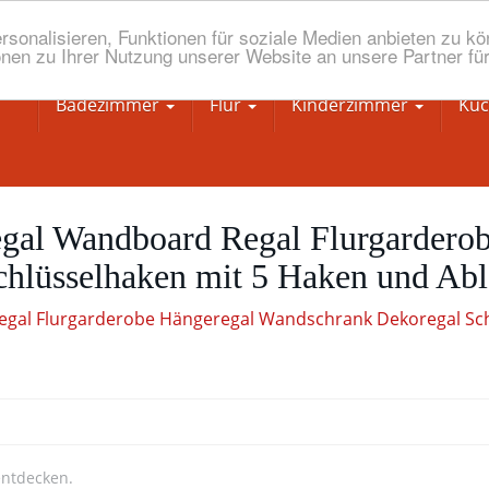
onalisieren, Funktionen für soziale Medien anbieten zu kön
nen zu Ihrer Nutzung unserer Website an unsere Partner fü
Badezimmer
Flur
Kinderzimmer
Kü
l Wandboard Regal Flurgarderob
hlüsselhaken mit 5 Haken und Abl
entdecken.