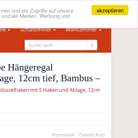
akzeptieren
nen und die Zugriffe auf unsere
r soziale Medien, Werbung und
che
Schlafzimmer
Wohnzimmer
e Hängeregal
age, 12cm tief, Bambus –
Impressum
Datenschutz