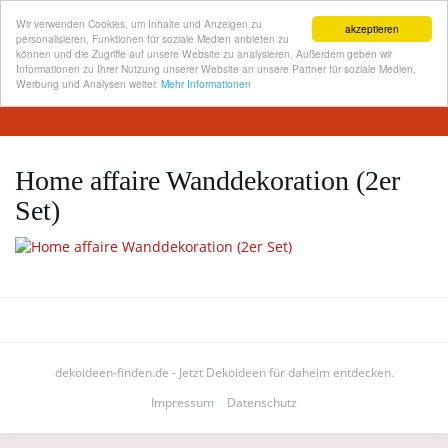
Wir verwenden Cookies, um Inhalte und Anzeigen zu
akzeptieren
personalisieren, Funktionen für soziale Medien anbieten zu
können und die Zugriffe auf unsere Website zu analysieren. Außerdem geben wir
Informationen zu Ihrer Nutzung unserer Website an unsere Partner für soziale Medien,
Skip
Werbung und Analysen weiter.
Mehr Informationen
Toggl
to
navig
main
content
Home affaire Wanddekoration (2er
Set)
dekoideen-finden.de - Jetzt Dekoideen für daheim entdecken.
Impressum
Datenschutz