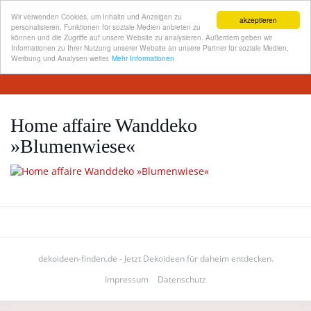
Wir verwenden Cookies, um Inhalte und Anzeigen zu
akzeptieren
personalisieren, Funktionen für soziale Medien anbieten zu
können und die Zugriffe auf unsere Website zu analysieren. Außerdem geben wir
Informationen zu Ihrer Nutzung unserer Website an unsere Partner für soziale Medien,
Skip
Werbung und Analysen weiter.
Mehr Informationen
Toggl
to
navig
main
content
Home affaire Wanddeko
»Blumenwiese«
dekoideen-finden.de - Jetzt Dekoideen für daheim entdecken.
Impressum
Datenschutz