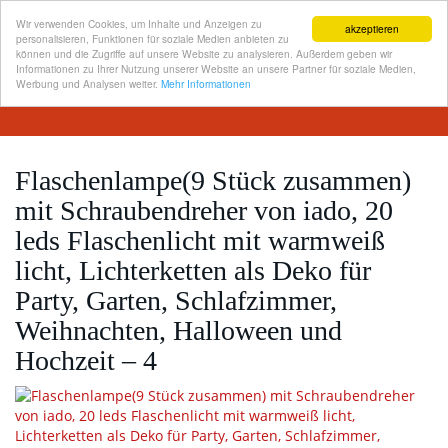
Wir verwenden Cookies, um Inhalte und Anzeigen zu
akzeptieren
personalisieren, Funktionen für soziale Medien anbieten zu
können und die Zugriffe auf unsere Website zu analysieren. Außerdem geben wir
Informationen zu Ihrer Nutzung unserer Website an unsere Partner für soziale Medien,
Skip
Werbung und Analysen weiter.
Mehr Informationen
Toggl
to
navig
main
content
Flaschenlampe(9 Stück zusammen)
mit Schraubendreher von iado, 20
leds Flaschenlicht mit warmweiß
licht, Lichterketten als Deko für
Party, Garten, Schlafzimmer,
Weihnachten, Halloween und
Hochzeit – 4