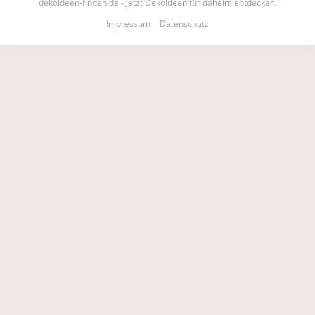
dekoideen-finden.de - Jetzt Dekoideen für daheim entdecken.
Impressum
Datenschutz