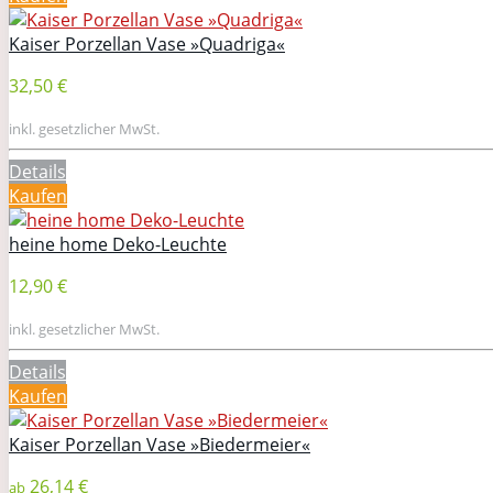
Kaiser Porzellan Vase »Quadriga«
32,50 €
inkl. gesetzlicher MwSt.
Details
Kaufen
heine home Deko-Leuchte
12,90 €
inkl. gesetzlicher MwSt.
Details
Kaufen
Kaiser Porzellan Vase »Biedermeier«
26,14 €
ab