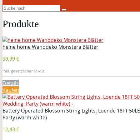
Produkte
heine home Wanddeko Monstera Blätter
99,99 €
inkl. gesetzlicher MwSt.
Details
Kaufen
Battery Operated Blossom String Lights, Loende 18FT 50LE
Party (warm white)
12,43 €