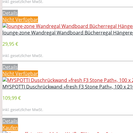
inkl. gesetzlicher MwSt.
Details
Nicht Verfügbar
lounge-zone Wandregal Wandboard Bücherregal Hängereg
29,95 €
inkl. gesetzlicher MwSt.
Details
Nicht Verfügbar
MYSPOTTI Duschrückwand »fresh F3 Stone Path«, 100 x 2
109,99 €
inkl. gesetzlicher MwSt.
Details
Kaufen