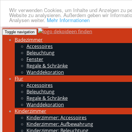
Wir verwenden Cookies, um Inhalte und Anzeigen zu pers
Website zu analysieren. Außerdem geben wir Informatio
Analysen weiter.
Mehr Informationen
Skip to main content
Toggle navigation
Badezimmer
Accessoires
Beleuchtung
Fenster
Regale & Schränke
Wanddekoration
Flur
Accessoires
Beleuchtung
Regale & Schränke
Wanddekoration
Kinderzimmer
Kinderzimmer: Accessoires
Kinderzimmer: Aufbewahrung
Kinderzimmer: Beleuchtung