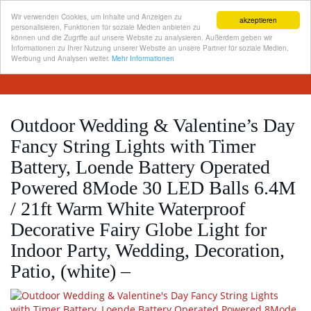
Wir verwenden Cookies, um Inhalte und Anzeigen zu
akzeptieren
personalisieren, Funktionen für soziale Medien anbieten zu
können und die Zugriffe auf unsere Website zu analysieren. Außerdem geben wir
Informationen zu Ihrer Nutzung unserer Website an unsere Partner für soziale Medien,
Skip
Werbung und Analysen weiter.
Mehr Informationen
Toggl
to
navig
main
content
Outdoor Wedding & Valentine’s Day
Fancy String Lights with Timer
Battery, Loende Battery Operated
Powered 8Mode 30 LED Balls 6.4M
/ 21ft Warm White Waterproof
Decorative Fairy Globe Light for
Indoor Party, Wedding, Decoration,
Patio, (white) –