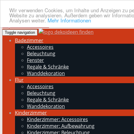
Wir verwenden Cookies, um Inhalte und Anzeigen zu pers
Website zu analysieren. Außerdem geben wir Informatio
Analysen weiter.
Mehr Informationen
Skip to main content
Toggle navigation
Badezimmer
Accessoires
Beleuchtung
Fenster
Regale & Schränke
Wanddekoration
Flur
Accessoires
Beleuchtung
Regale & Schränke
Wanddekoration
Kinderzimmer
Kinderzimmer: Accessoires
Kinderzimmer: Aufbewahrung
Kinderzimmer: Beleuchtung